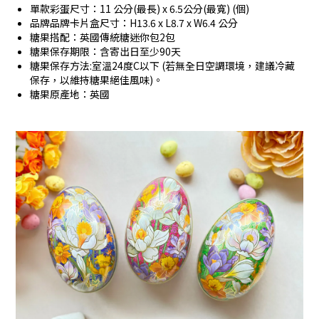
單款彩蛋尺寸：11 公分(最長) x 6.5公分(最寬) (個)
品牌品牌卡片盒尺寸：H13.6 x L8.7 x W6.4 公分
糖果搭配：英國傳統糖迷你包2包
糖果保存期限：含寄出日至少90天
糖果保存方法:室溫24度C以下 (若無全日空調環境，建議冷藏
保存，以維持糖果絕佳風味)。
糖果原產地：英國