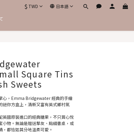
$
TWD
日本語
て
今すぐ購入
dgewater
mall Square Tins
ish Sweets
Emma Bridgewater 經典的手繪
的迷你方盒上，清新又富有英式鄉村氣
配英國原裝進口的經典糖果，不只賞心悅
蜜小物。無論是贈送摯友、點綴書桌，或
情，都恰如其分地溫柔可愛。