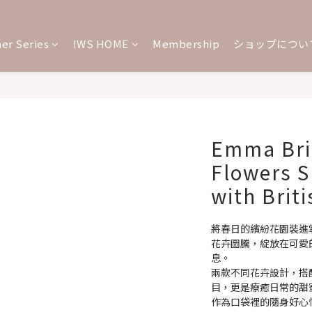
er Series
IWS HOME
Membership
ショップについ
Emma Bri
Flowers S
with Brit
將春日的繽紛花園裝進掌心，
花卉圖騰，綻放在可愛
息。
兩款不同花卉設計，搭
目，更是療癒日常的甜
作為口袋裡的隨身好心