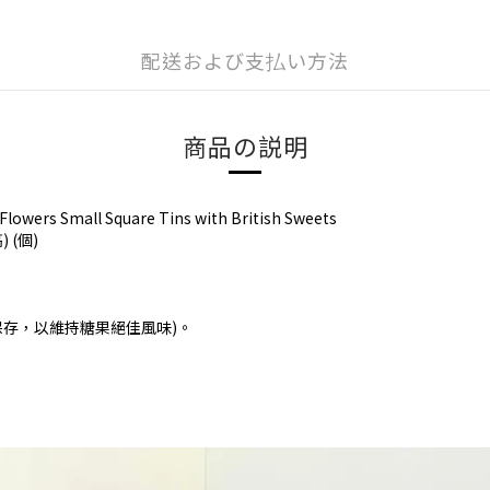
配送および支払い方法
商品の説明
s Small Square Tins with British Sweets
 (個)
保存，以維持糖果絕佳風味)。