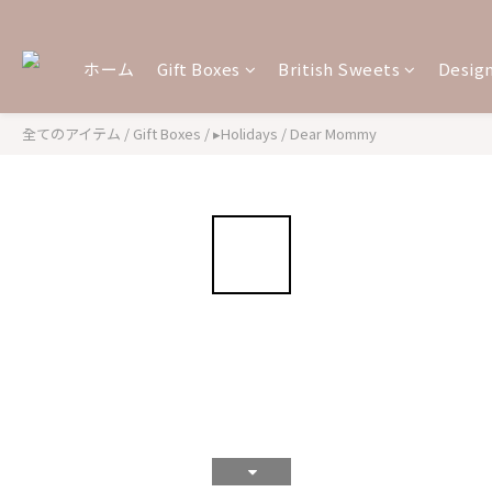
ホーム
Gift Boxes
British Sweets
Design
全てのアイテム
/
Gift Boxes
/
▸Holidays
/
Dear Mommy