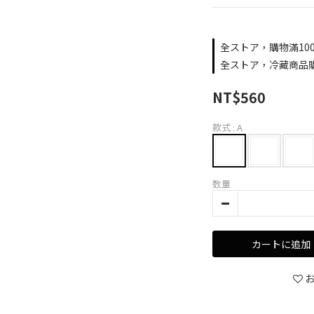
全ストア，購物滿10
全ストア，冷藏商品購
NT$560
款式
: A
数量
カートに追加