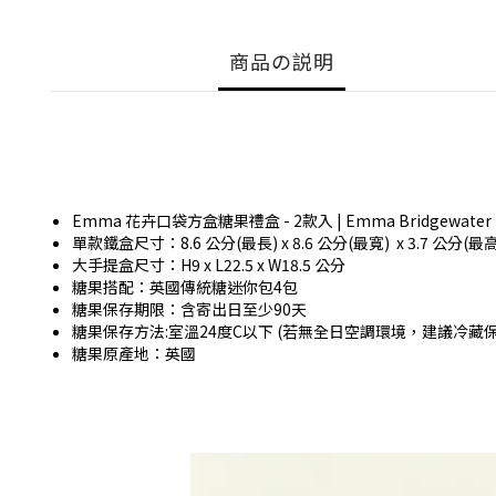
商品の説明
Emma 花卉口袋方盒糖果禮盒 - 2款入 | Emma Bridgewater Flower
單款鐵盒尺寸：8.6 公分(最長) x 8.6 公分(最寬) x 3.7 公分(最高)
大手提盒尺寸：H9 x L22.5 x W18.5 公分
糖果搭配：英國傳統糖迷你包4包
糖果保存期限：含寄出日至少90天
糖果保存方法:室溫24度C以下 (若無全日空調環境，建議冷藏
糖果原產地：英國