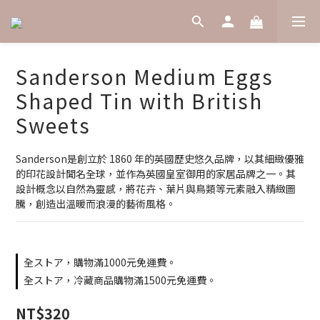
Sanderson Medium Eggs
Shaped Tin with British
Sweets
Sanderson是創立於 1860 年的英國歷史悠久品牌，以其細緻優雅
的印花設計聞名全球，並作為英國皇室御用的家居品牌之一。其
設計概念以自然為靈感，將花卉、葉片與鳥類等元素融入精緻圖
騰，創造出溫暖而浪漫的藝術風格。
全ストア，購物滿1000元免運費。
全ストア，冷藏商品購物滿1500元免運費。
NT$320