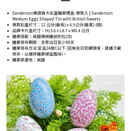
Sanderson桑德森大彩蛋糖果禮盒-單款入 | Sanderson
Medium Eggs Shaped Tin with British Sweets
單款彩蛋尺寸：11 公分(最長) x 6.5公分(最寬) (個)
品牌卡片盒尺寸：H13.6 x L8.7 x W6.4 公分
糖果搭配：英國傳統糖迷你包2包
糖果保存期限：含寄出日至少90天
糖果保存方法:室溫24度C以下 (若無全日空調環境，建議冷藏
保存，以維持糖果絕佳風味)。
糖果原產地：英國