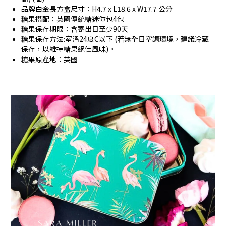
品牌白金長方盒尺寸：H4.7 x L18.6 x W17.7 公分
糖果搭配：英國傳統糖迷你包4包
糖果保存期限：含寄出日至少90天
糖果保存方法:室溫24度C以下 (若無全日空調環境，建議冷藏
保存，以維持糖果絕佳風味)。
糖果原產地：英國