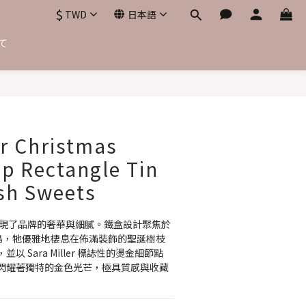
$
TWD
日本語
て
今すぐ購入
er Christmas
p Rectangle Tin
ish Sweets
體現了品牌的奢華與細膩。鐵盒設計聚焦於
鳥，牠優雅地棲息在佈滿裝飾的聖誕樹枝
 Sara Miller 標誌性的燙金細節點
閃耀著獨特的金色光芒，極具質感與收藏