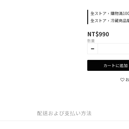
全ストア，購物滿10
全ストア，冷藏商品購
NT$990
数量
カートに追加
配送および支払い方法