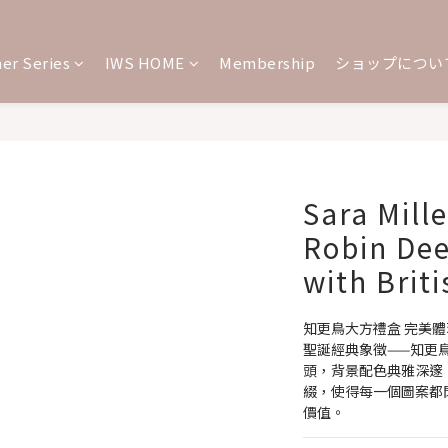
er Series
IWS HOME
Membership
ショップについ
Sara Mill
Robin Dee
with Brit
知更鳥大方禮盒 完美
聖誕經典象徵——知更
頭，背景配色典雅深邃，並以
綴，使得每一個圖案都
價值。