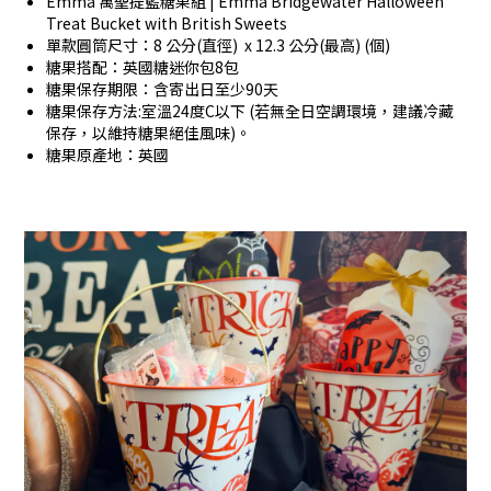
Emma 萬聖提籃糖果組 | Emma Bridgewater Halloween
Treat Bucket with British Sweets
單款圓筒尺寸：8 公分(直徑) x 12.3 公分(最高) (個)
糖果搭配：英國糖迷你包8包
糖果保存期限：含寄出日至少90天
糖果保存方法:室溫24度C以下 (若無全日空調環境，建議冷藏
保存，以維持糖果絕佳風味)。
糖果原產地：英國