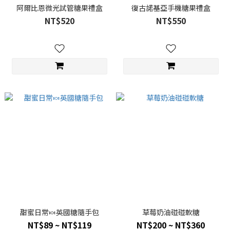
阿爾比恩微光試管糖果禮盒
復古諾基亞手機糖果禮盒
NT$520
NT$550
甜蜜日常🍬英國糖隨手包
草莓奶油碰碰軟糖
NT$89 ~ NT$119
NT$200 ~ NT$360