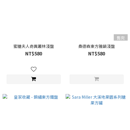
售完
蜜糖夫人奇異叢林淺盤
桑德森東方雅韻淺盤
NT$580
NT$580