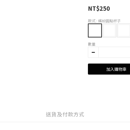
NT$250
款式
: 繽紛圓點杯子
數量
加入購物車
送貨及付款方式