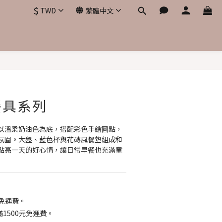
$
TWD
繁體中文
立即購買
餐具系列
以溫柔奶油色為底，搭配彩色手繪圓點，
氛圍。大盤、藍色杯與花磚風餐墊組成和
點亮一天的好心情，讓日常早餐也充滿童
元免運費。
1500元免運費。