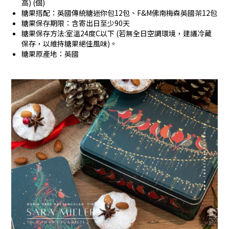
高) (個)
糖果搭配：英國傳統糖迷你包12包、F&M佛南梅森英國茶12包
糖果保存期限：含寄出日至少90天
糖果保存方法:室溫24度C以下 (若無全日空調環境，建議冷藏
保存，以維持糖果絕佳風味)。
糖果原產地：英國