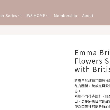
er Series
IWS HOME
Membership
About
Emma Bri
Flowers S
with Brit
將春日的繽紛花園裝進掌心，
花卉圖騰，綻放在可愛
息。
兩款不同花卉設計，搭
目，更是療癒日常的甜
作為口袋裡的隨身好心