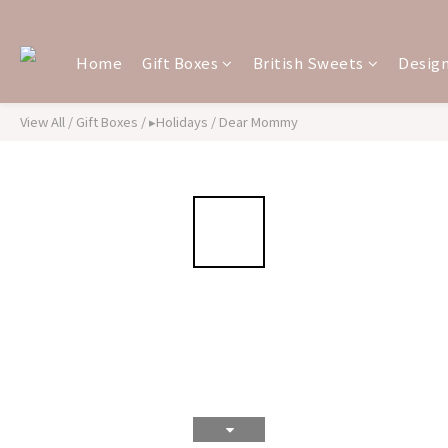
Home
Gift Boxes
British Sweets
Design
View All
/
Gift Boxes
/
▸Holidays
/
Dear Mommy