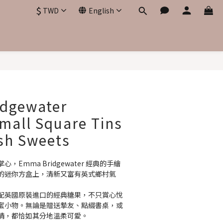
$
TWD
English
BUY NOW
dgewater
mall Square Tins
ish Sweets
Emma Bridgewater 經典的手繪
的迷你方盒上，清新又富有英式鄉村氣
配英國原裝進口的經典糖果，不只賞心悅
蜜小物。無論是贈送摯友、點綴書桌，或
情，都恰如其分地溫柔可愛。