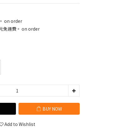
on order
免運費。 on order
BUY NOW
Add to Wishlist