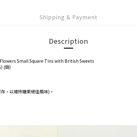
Shipping & Payment
Description
s Small Square Tins with British Sweets
 (個)
保存，以維持糖果絕佳風味)。