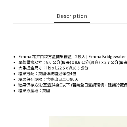
Description
Emma 花卉口袋方盒糖果禮盒 - 2款入 | Emma Bridgewater Flower
單款鐵盒尺寸：8.6 公分(最長) x 8.6 公分(最寬) x 3.7 公分(最高)
大手提盒尺寸：H9 x L22.5 x W18.5 公分
糖果搭配：英國傳統糖迷你包4包
糖果保存期限：含寄出日至少90天
糖果保存方法:室溫24度C以下 (若無全日空調環境，建議冷藏
糖果原產地：英國