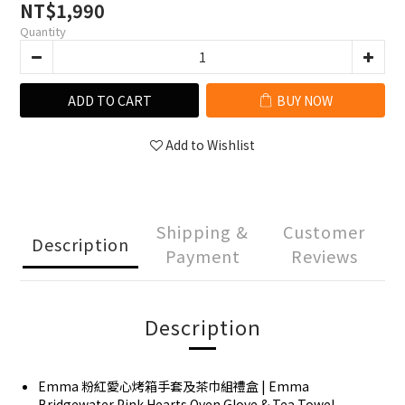
NT$1,990
Quantity
ADD TO CART
BUY NOW
Add to Wishlist
Shipping &
Customer
Description
Payment
Reviews
Description
Emma 粉紅愛心烤箱手套及茶巾組禮盒 | Emma
Bridgewater Pink Hearts Oven Glove & Tea Towel