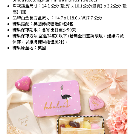
單款鐵盒尺寸：14.1 公分(最長) x 10.1公分(最寬) x 3.2公分(最
高) (個)
品牌白金長方盒尺寸：H4.7 x L18.6 x W17.7 公分
糖果搭配：英國傳統糖迷你包4包
糖果保存期限：含寄出日至少90天
糖果保存方法:室溫24度C以下 (若無全日空調環境，建議冷藏
保存，以維持糖果絕佳風味)。
糖果原產地：英國