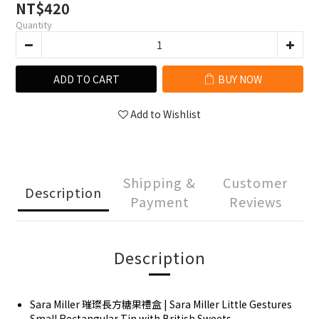
NT$420
Quantity
ADD TO CART
BUY NOW
Add to Wishlist
Shipping &
Customer
Description
Payment
Reviews
Description
Sara Miller 璀璨長方糖果禮盒 | Sara Miller Little Gestures
Small Rectangular Tin with British Sweets